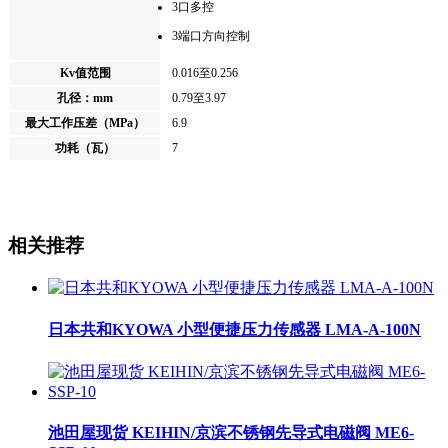
3口多控
3端口方向控制
Kv值范围
0.016至0.256
孔径：mm
0.79至3.97
6.9
最大工作压差（MPa）
7
功耗（瓦）
相关推荐
日本共和KYOWA 小型便捷压力传感器 LMA-A-100N
池田屋现货 KEIHIN/京滨不锈钢先导式电磁阀 ME6-