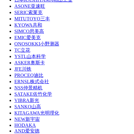
ASONE亚速旺
SERIC索莱克
MITUTOYO三丰
KYOWA共和
SIMCO思美高
EMIC爱美克
ONOSOKKI小野测器
TC立花
YSTL山本科学
ASKER奥斯卡
JFE川铁
PROCEQ迪比
ERNSL株式会社
NSS仲景精机
SATAKE佐竹化学
VIBRA新光
SANKO山高
KITAGAWA光明理化
NEW新宇宙
HODAKA
AND爱安德