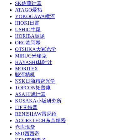
SK佐藤计器
ATAGO爱拓
YOKOGAWA横河
HIOKI日置
USHIO牛尾
HORIBA堀场
ORC欧阿希
OTSUKA大冢光学
MIRUC米瑞克
HAYASHI林时计
MORITEX
骏河精机
NSK日商精密光学
TOPCON拓普康
ASAHI旭计器
KOSAKA小坂研究所
ITP艾特普
RENISHAW雷尼绍
ACCRETECH东京精密
仓库现货
SSD西西帝