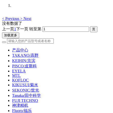
<
Previous
>
Next
没有数据了
上一页
1
下一页
转至第
加载更多
产品中心
TAKANO/高野
KEIHIN/京滨
PISCO/皮斯科
EYELA
MTL
KOFLOC
KIKUSUI/菊水
SEKONIC/世光
Tanaka/田中科学
FUJI TECHNO
神津精机
Fluoro/福乐