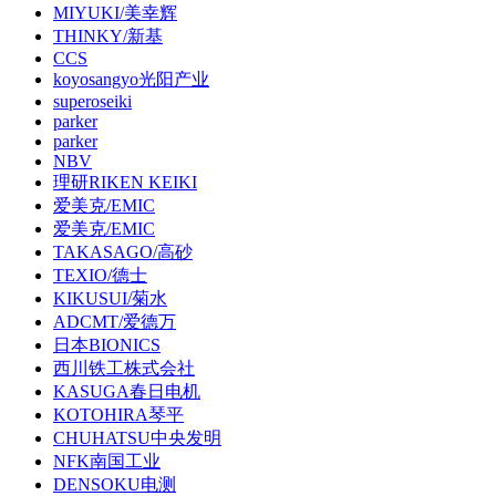
MIYUKI/美幸辉
THINKY/新基
CCS
koyosangyo光阳产业
superoseiki
parker
parker
NBV
理研RIKEN KEIKI
爱美克/EMIC
爱美克/EMIC
TAKASAGO/高砂
TEXIO/德士
KIKUSUI/菊水
ADCMT/爱德万
日本BIONICS
西川铁工株式会社
KASUGA春日电机
KOTOHIRA琴平
CHUHATSU中央发明
NFK南国工业
DENSOKU电测