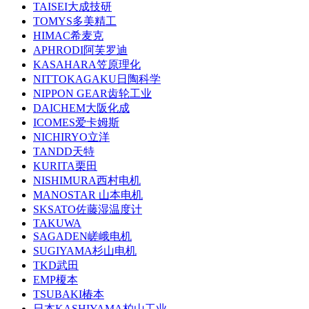
TAISEI大成技研
TOMYS多美精工
HIMAC希麦克
APHRODI阿芙罗迪
KASAHARA笠原理化
NITTOKAGAKU日陶科学
NIPPON GEAR齿轮工业
DAICHEM大阪化成
ICOMES爱卡姆斯
NICHIRYO立洋
TANDD天特
KURITA栗田
NISHIMURA西村电机
MANOSTAR 山本电机
SKSATO佐藤湿温度计
TAKUWA
SAGADEN嵯峨电机
SUGIYAMA杉山电机
TKD武田
EMP榎本
TSUBAKI椿本
日本KASHIYAMA柏山工业