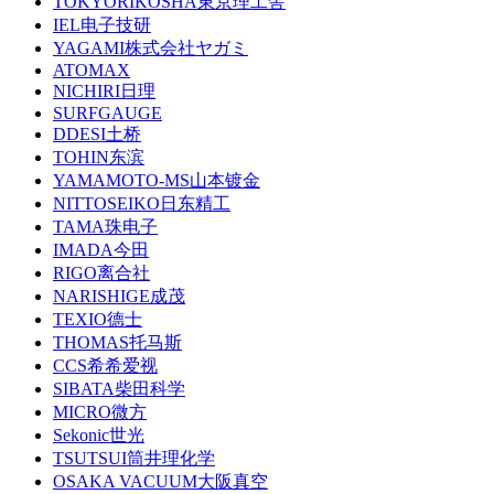
TOKYORIKOSHA東京理工舎
IEL电子技研
YAGAMI株式会社ヤガミ
ATOMAX
NICHIRI日理
SURFGAUGE
DDESI土桥
TOHIN东滨
YAMAMOTO-MS山本镀金
NITTOSEIKO日东精工
TAMA珠电子
IMADA今田
RIGO离合社
NARISHIGE成茂
TEXIO德士
THOMAS托马斯
CCS希希爱视
SIBATA柴田科学
MICRO微方
Sekonic世光
TSUTSUI筒井理化学
OSAKA VACUUM大阪真空