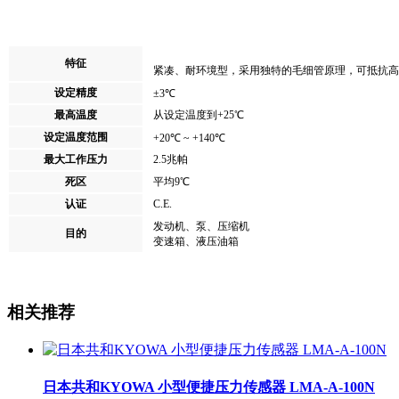
特征
紧凑、耐环境型，采用独特的毛细管原理，可
抵抗高
设定精度
±3℃
最高温度
从设定温度到+25℃
设定温度范围
+20℃ ~ +140℃
最大工作压力
2.5兆帕
死区
平均9℃
C.E.
认证
发动机、泵、压缩机
目的
变速箱、液压油箱
相关推荐
日本共和KYOWA 小型便捷压力传感器 LMA-A-100N