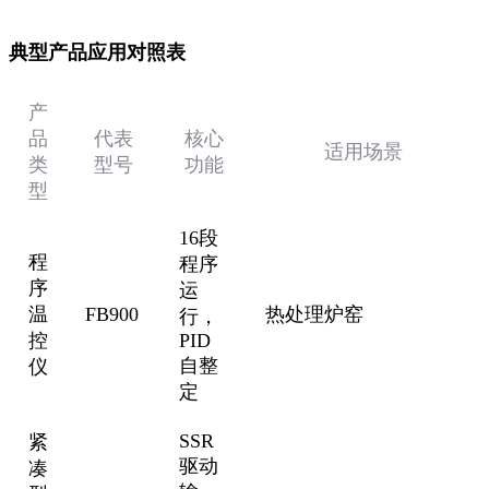
‌典型产品应用对照表‌
‌产
品
‌代表
‌核心
‌适用场景‌
类
型号‌
功能‌
型‌
16段
程
程序
序
运
温
FB900
热处理炉窑
行，
控
PID
自整
仪
定
SSR
紧
驱动
凑