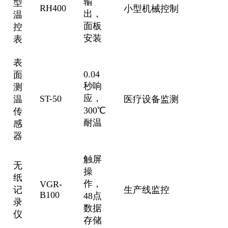
输
型
RH400
小型机械控制
出，
温
面板
控
安装
表
表
0.04
面
秒响
测
应，
ST-50
温
医疗设备监测
300℃
传
耐温
感
器
触屏
无
操
纸
作，
VGR-
记
生产线监控
B100
48点
录
数据
仪
存储