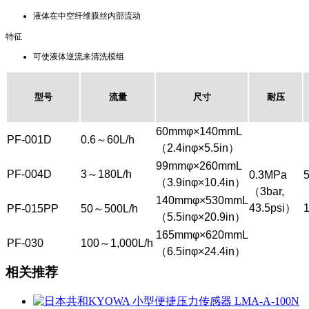
液体在中空纤维膜丝内部流动
特征
可使液体逆流来清洗模组
型号
流量
尺寸
耐压
60mmφ×140mmL
PF-001D
0.6～60L/h
（2.4inφ×5.5in）
99mmφ×260mmL
PF-004D
3～180L/h
0.3MPa
（3.9inφ×10.4in）
（3bar,
140mmφ×530mmL
43.5psi）
PF-015PP
50～500L/h
（5.5inφ×20.9in）
165mmφ×620mmL
PF-030
100～1,000L/h
（6.5inφ×24.4in）
相关推荐