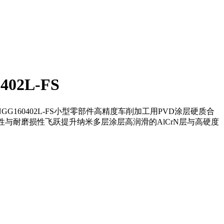
2L-FS
GG160402L-FS小型零部件高精度车削加工用PVD涂层硬质合
性与耐磨损性飞跃提升纳米多层涂层高润滑的AlCrN层与高硬度