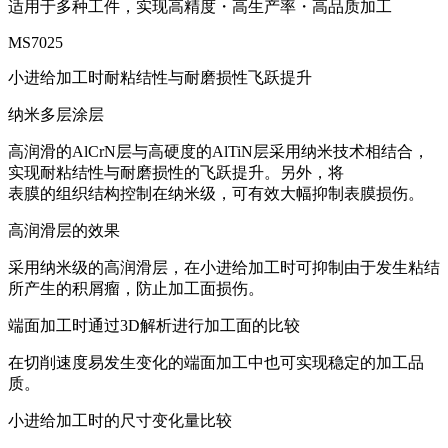
适用于多种工件，实现高精度・高生产率・高品质加工
MS7025
小进给加工时耐粘结性与耐磨损性飞跃提升
纳米多层涂层
高润滑的AlCrN层与高硬度的AlTiN层采用纳米技术相结合，
实现耐粘结性与耐磨损性的飞跃提升。另外，将
表膜的组织结构控制在纳米级，可有效大幅抑制表膜损伤。
高润滑层的效果
采用纳米级的高润滑层，在小进给加工时可抑制由于发生粘结
所产生的积屑瘤，防止加工面损伤。
端面加工时通过3D解析进行加工面的比较
在切削速度易发生变化的端面加工中也可实现稳定的加工品
质。
小进给加工时的尺寸变化量比较