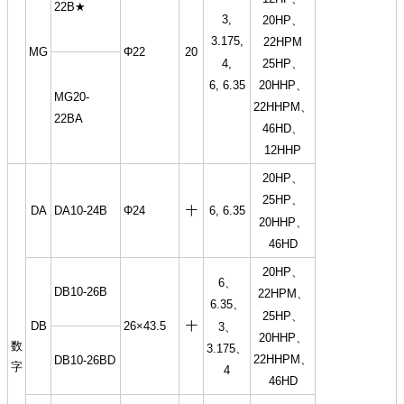
22B★
3,
20HP、
3.175,
22HPM
MG
Φ22
20
4,
25HP、
6, 6.35
20HHP、
MG20-
22HHPM、
22BA
46HD、
12HHP
20HP、
25HP、
DA
DA10-24B
Φ24
十
6, 6.35
20HHP、
46HD
20HP、
6、
DB10-26B
22HPM、
6.35、
25HP、
DB
26×43.5
十
3、
20HHP、
数
3.175、
22HHPM、
DB10-26BD
字
4
46HD