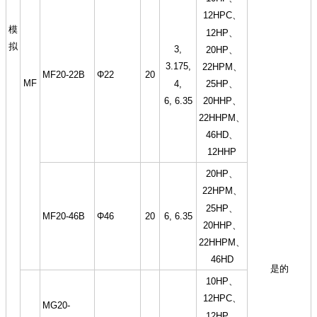
12HPC、
模
12HP、
拟
3,
20HP、
3.175,
22HPM、
MF20-22B
Φ22
20
MF
4,
25HP、
6, 6.35
20HHP、
22HHPM、
46HD、
12HHP
20HP、
22HPM、
25HP、
MF20-46B
Φ46
20
6, 6.35
20HHP、
22HHPM、
46HD
是的
10HP、
12HPC、
MG20-
12HP、