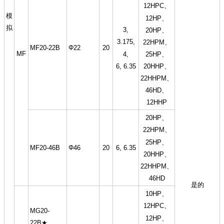
12HPC、
模
12HP、
拟
3,
20HP、
3.175,
22HPM、
MF20-22B
Φ22
20
MF
4,
25HP、
6, 6.35
20HHP、
22HHPM、
46HD、
12HHP
20HP、
22HPM、
25HP、
MF20-46B
Φ46
20
6, 6.35
20HHP、
22HHPM、
46HD
是的
10HP、
12HPC、
MG20-
12HP、
22B★