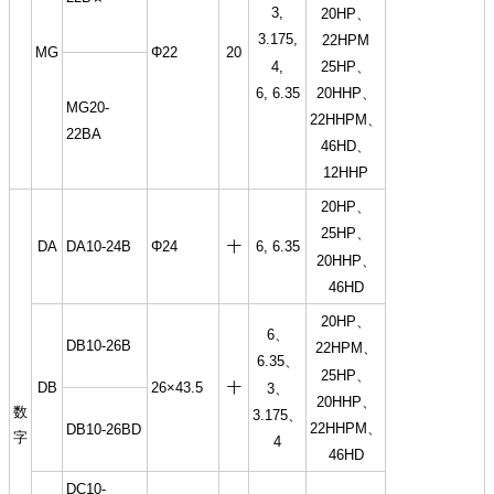
3,
20HP、
3.175,
22HPM
MG
Φ22
20
4,
25HP、
6, 6.35
20HHP、
MG20-
22HHPM、
22BA
46HD、
12HHP
20HP、
25HP、
DA
DA10-24B
Φ24
十
6, 6.35
20HHP、
46HD
20HP、
6、
DB10-26B
22HPM、
6.35、
25HP、
DB
26×43.5
十
3、
20HHP、
数
3.175、
22HHPM、
DB10-26BD
字
4
46HD
DC10-