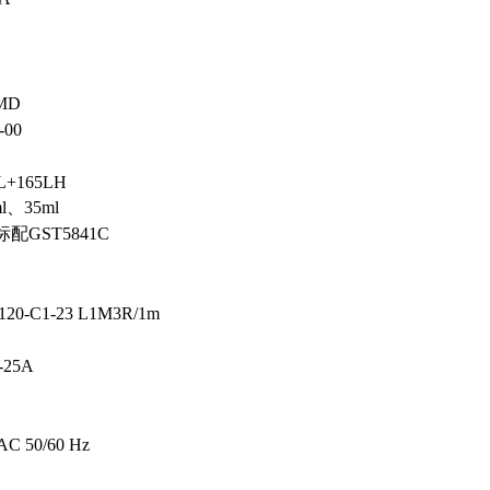
MD
-00
L+165LH
l、35ml
标配GST5841C
120-C1-23 L1M3R/1m
-25A
AC 50/60 Hz