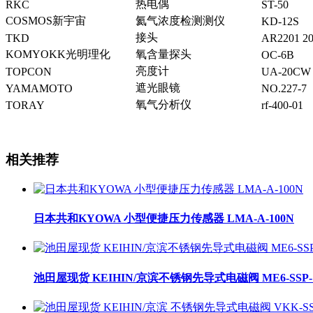
热电偶
RKC
ST-50
COSMOS新宇宙
氦气浓度检测测仪
KD-12S
接头
TKD
AR2201 2
KOMYOKK光明理化
氧含量探头
OC-6B
亮度计
TOPCON
UA-20CW 
遮光眼镜
YAMAMOTO
NO.227-7
氧气分析仪
TORAY
rf-400-01
相关推荐
日本共和KYOWA 小型便捷压力传感器 LMA-A-100N
池田屋现货 KEIHIN/京滨不锈钢先导式电磁阀 ME6-SSP-