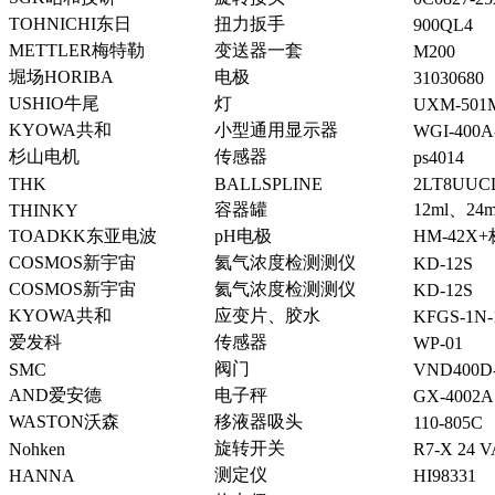
TOHNICHI东日
扭力扳手
900QL4
METTLER梅特勒
变送器一套
M200
堀场HORIBA
电极
31030680
USHIO牛尾
灯
UXM-501
KYOWA共和
小型通用显示器
WGI-400A
杉山电机
传感器
ps4014
THK
BALLSPLINE
2LT8UUC
容器罐
12ml、24m
THINKY
TOADKK东亚电波
pH电极
HM-42X+
COSMOS新宇宙
氦气浓度检测测仪
KD-12S
COSMOS新宇宙
氦气浓度检测测仪
KD-12S
KYOWA共和
应变片、胶水
KFGS-1N-
爱发科
传感器
WP-01
阀门
SMC
VND400D
AND爱安德
电子秤
GX-4002A
WASTON沃森
移液器吸头
110-805C
旋转开关
Nohken
R7-X 24 V
测定仪
HANNA
HI98331