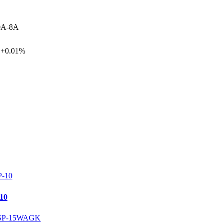
0A-8A
+0.01%
10