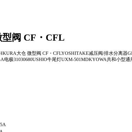
型阀 CF・CFL
RA大仓 微型阀 CF・CFLYOSHITAKE减压阀/排水分离器GP-10
电极31030680USHIO牛尾灯UXM-501MDKYOWA共和小型通用
25A
5A