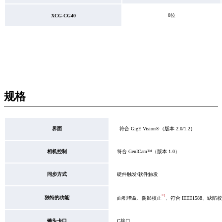
8位
XCG-CG40
规格
界面
符合 GigE Vision®（版本 2.0/1.2）
相机控制
符合 GenICam™（版本 1.0）
同步方式
硬件触发/软件触发
*1
独特的功能
面积增益、阴影校正
、符合 IEEE1588、缺
镜头卡口
C接口