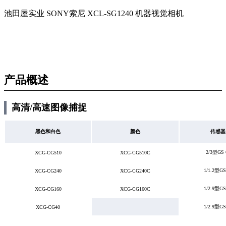
池田屋实业 SONY索尼 XCL-SG1240 机器视觉相机
产品概述
高清/高速图像捕捉
黑色和白色
颜色
传感器
2/3型GS
XCG-CG510
XCG-CG510C
1/1.2型G
XCG-CG240
XCG-CG240C
1/2.9型G
XCG-CG160
XCG-CG160C
1/2.9型G
XCG-CG40