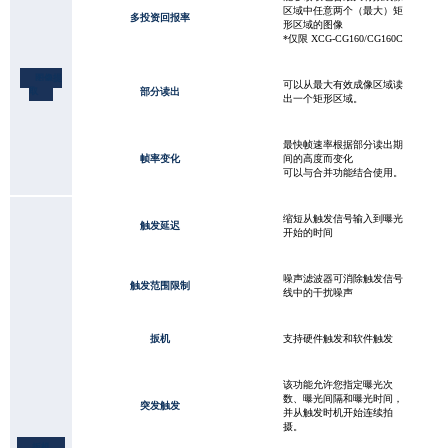
区域中任意两个（最大）矩
多投资回报率
形区域的图像
*仅限 XCG-CG160/CG160C
图像提
可以从最大有效成像区域读
取
部分读出
出一个矩形区域。
最快帧速率根据部分读出期
帧率变化
间的高度而变化
可以与合并功能结合使用。
缩短从触发信号输入到曝光
触发延迟
开始的时间
噪声滤波器可消除触发信号
触发范围限制
线中的干扰噪声
扳机
支持硬件触发和软件触发
该功能允许您指定曝光次
数、曝光间隔和曝光时间，
突发触发
并从触发时机开始连续拍
摄。
扳机