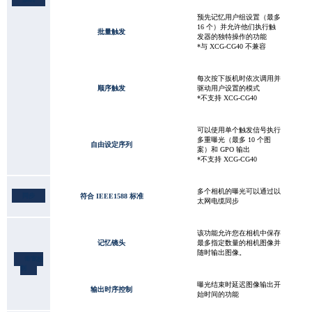
预先记忆用户组设置（最多
16 个）并允许他们执行触
批量触发
发器的独特操作的功能
*与 XCG-CG40 不兼容
每次按下扳机时依次调用并
顺序触发
驱动用户设置的模式
*不支持 XCG-CG40
可以使用单个触发信号执行
多重曝光（最多 10 个图
自由设定序列
案）和 GPO 输出
*不支持 XCG-CG40
多个相机的曝光可以通过以
同步
符合 IEEE1588 标准
太网电缆同步
该功能允许您在相机中保存
记忆镜头
最多指定数量的相机图像并
随时输出图像。
带宽控
制
曝光结束时延迟图像输出开
输出时序控制
始时间的功能