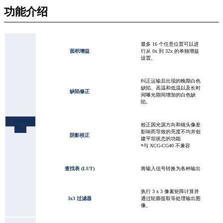
功能介绍
最多 16 个任意位置可以进
面积增益
行从 0x 到 32x 的单独增益
设置。
纠正运输后出现的晚期白色
缺陷、高温和低温以及长时
缺陷修正
间曝光期间增加的白色缺
陷。
图像质量改
校正因光源方向和镜头像差
善
影响而导致的亮度不均并创
阴影校正
建平坦状态的功能
*与 XCG-CG40 不兼容
查找表 (LUT)
将输入信号转换为各种输出
执行 3 x 3 像素矩阵计算并
3x3 过滤器
通过轮廓提取等处理输出图
像。