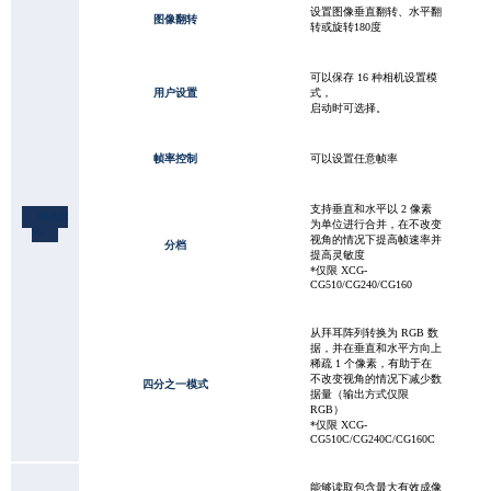
设置图像垂直翻转、水平翻
图像翻转
转或旋转180度
可以保存 16 种相机设置模
用户设置
式，
启动时可选择。
帧率控制
可以设置任意帧率
支持垂直和水平以 2 像素
图像优
为单位进行合并，在不改变
化
视角的情况下提高帧速率并
分档
提高灵敏度
*仅限 XCG-
CG510/CG240/CG160
从拜耳阵列转换为 RGB 数
据，并在垂直和水平方向上
稀疏 1 个像素，有助于在
不改变视角的情况下减少数
四分之一模式
据量（输出方式仅限
RGB）
*仅限 XCG-
CG510C/CG240C/CG160C
能够读取包含最大有效成像