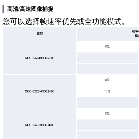
高清/高速图像捕捉
您可以选择帧速率优先或全功能模式。
帧率
模型
模
8位
XCG-CG510/CG510C
8位
10位
XCG-CG240/CG240C
8位
XCG-CG160/CG160C