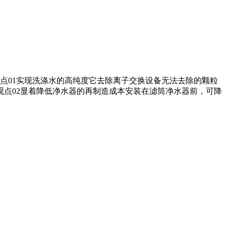
装置 特征观点01实现洗涤水的高纯度它去除离子交换设备无法去除的颗粒
点02显着降低净水器的再制造成本安装在滤筒净水器前，可降