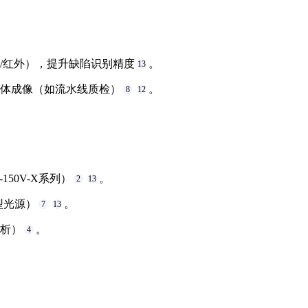
/红外），提升缺陷识别精度
。
13
物体成像（如流水线质检）
。
8
12
50V-X系列）
。
2
13
线型光源）
。
7
13
分析）
。
4