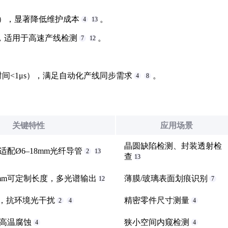
NIR），显著降低维护成本
。
4
13
0lx，适用于高速产线检测
。
7
12
时间<1μs），满足自动化产线同步需求
。
4
8
关键特性
应用场景
晶圆缺陷检测、封装透射检
配Ø6–18mm光纤导管
2
13
查
13
960mm可定制长度，多光谱输出
薄膜/玻璃表面划痕识别
12
7
明，抗环境光干扰
精密零件尺寸测量
2
4
4
高温腐蚀
狭小空间内窥检测
4
4