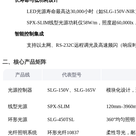
长寿命与低功耗设计
LED光源寿命最高达30,000小时（如SLG-150V-
SPX-SLIM线型光源功耗仅58W/m，照度超60,00
智能控制集成
支持以太网、RS-232C远程调光及高速频闪（响应
二、核心产品矩阵
产品线
代表型号
光源控制器
SLG-150V、SLG-165V
模块化设计，适
线型光源
SPX-SLIM
120mm–3
环形光源
SLG-450TSL
360°均匀照
光纤照明系统
环形光纤10837
柔性导光，耐