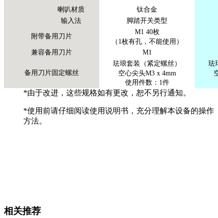
喇叭材质
钛合金
输入法
脚踏开关类型
M1 40枚
附带备用刀片
（1枚有孔，不能使用）
兼容备用刀片
M1
珐琅套装（紧定螺丝）
珐
备用刀片固定螺丝
空心尖头M3 x 4mm
使用件数：1件
*由于改进，这些规格如有更改，恕不另行通知。
*使用前请仔细阅读使用说明书，充分理解本设备的操作
方法。
相关推荐