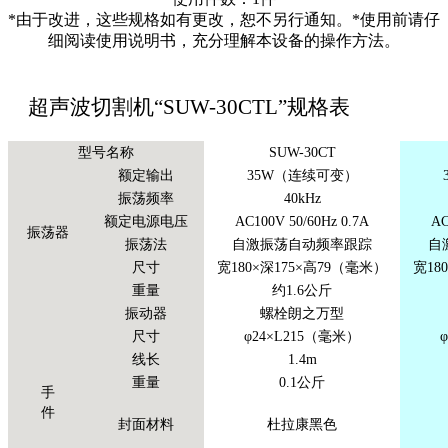
*由于改进，这些规格如有更改，恕不另行通知。*使用前请仔
细阅读使用说明书，充分理解本设备的操作方法。
超声波切割机“SUW-30CTL”规格表
型号名称
SUW-30CT
额定输出
35W（连续可变）
振荡频率
40kHz
额定电源电压
AC100V 50/60Hz 0.7A
AC
振荡器
振荡法
自激振荡自动频率跟踪
自
尺寸
宽180×深175×高79（毫米）
宽18
重量
约1.6公斤
振动器
螺栓朗之万型
尺寸
φ24×L215（毫米）
线长
1.4m
重量
0.1公斤
手
件
封面材料
杜拉康黑色